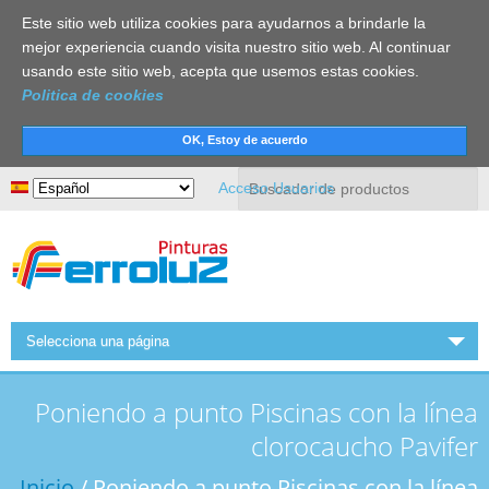
Este sitio web utiliza cookies para ayudarnos a brindarle la
mejor experiencia cuando visita nuestro sitio web. Al continuar
usando este sitio web, acepta que usemos estas cookies.
Politica de cookies
Buscar
Acceso Usuarios
Selecciona una página
INICIO
Poniendo a punto Piscinas con la línea
FERROLUZ
clorocaucho Pavifer
ACTUALIDAD
Inicio
/ Poniendo a punto Piscinas con la línea