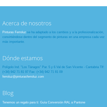
Acerca de nosotros
Pinturas Ferroluz
se ha adaptado a los cambios y a la profesionalización,
convirtiéndose dentro del segmento de pinturas en una empresa cada vez
más importante.
Dónde estamos
Polígolo Ind. "Los Tánagos" Par. 5 y 6 Val de San Vicente - Cantabria Tlf:
(+34) 942 71 81 97 Fax: (+34) 942 71 81 09
ferroluz@pinturasferroluz.com
Blog
Tenemos un regalo para ti: Guìa Conversión RAL a Pantone