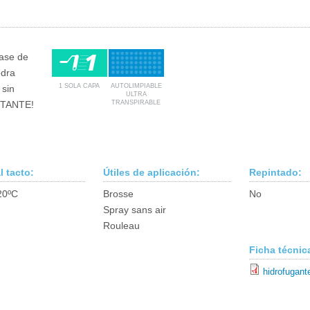
base de
edra
1 SOLA CAPA
AUTOLIMPIABLE
 sin
ULTRA
RTANTE!
TRANSPIRABLE
l tacto:
Útiles de aplicación:
Repintado:
20ºC
Brosse
No
Spray sans air
Rouleau
Ficha técnic
hidrofugant