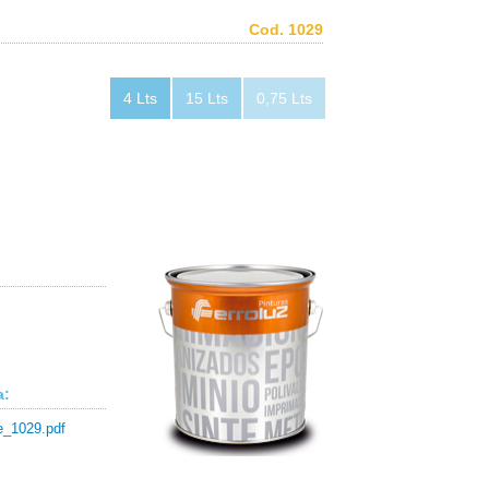
Cod. 1029
4 Lts
15 Lts
0,75 Lts
a:
e_1029.pdf