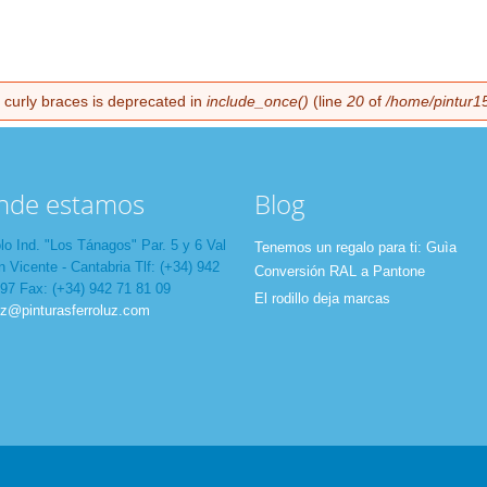
h curly braces is deprecated in
include_once()
(line
20
of
/home/pintur15
nde estamos
Blog
lo Ind. "Los Tánagos" Par. 5 y 6 Val
Tenemos un regalo para ti: Guìa
 Vicente - Cantabria Tlf: (+34) 942
Conversión RAL a Pantone
 97 Fax: (+34) 942 71 81 09
El rodillo deja marcas
uz@pinturasferroluz.com