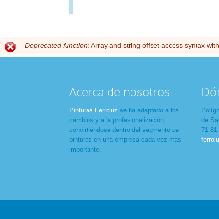
Deprecated function
: Array and string offset access syntax wit
Mensaje de error
Acerca de nosotros
Dó
Pinturas Ferroluz
se ha adaptado a los
Polígo
cambios y a la profesionalización,
de San
convirtiéndose dentro del segmento de
71 81
pinturas en una empresa cada vez más
ferrol
importante.