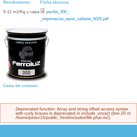
Rendimiento:
Ficha técnica:
9-11 m2/Kg y capa
pavifer_300_-
_imprimacion_epoxi_sellante_5025.pdf
Carta de colores:
Deprecated function
: Array and string offset access syntax
Mensaje de error
with curly braces is deprecated in
include_once()
(line
20
of
/home/pintur15/public_html/includes/file.phar.inc
).