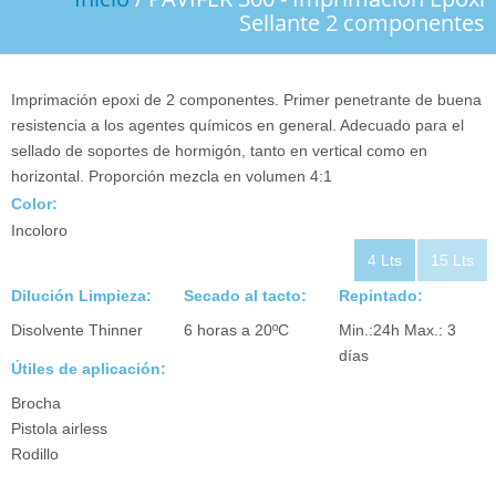
PRODUCTOS
Sellante 2 componentes
CONTACTO
DESCARGAS
Imprimación epoxi de 2 componentes. Primer penetrante de buena
resistencia a los agentes químicos en general. Adecuado para el
sellado de soportes de hormigón, tanto en vertical como en
horizontal. Proporción mezcla en volumen 4:1
Color:
Incoloro
4 Lts
15 Lts
Dilución Limpieza:
Secado al tacto:
Repintado:
Disolvente Thinner
6 horas a 20ºC
Min.:24h Max.: 3
días
Útiles de aplicación:
Brocha
Pistola airless
Rodillo